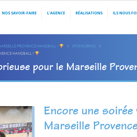
NOS SAVOIR-FAIRE
L’AGENCE
RÉALISATIONS
ILS NOUS FO
 MARSEILLE PROVENCE HANDBALL !
SPONSORING
ROVENCE HANDBALL !
orieuse pour le Marseille Prove
Encore une soirée 
Marseille Provenc