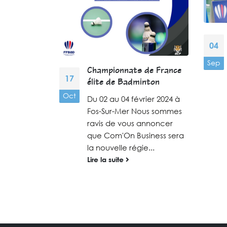
ence
04
 Crau
Sep
s
Championnats de France
r soutenir le
17
élite de Badminton
ille ! Le
Oct
Du 02 au 04 février 2024 à
embre, nous
Fos-Sur-Mer Nous sommes
 soirée
ravis de vous annoncer
..
que Com'On Business sera
la nouvelle régie...
Lire la suite