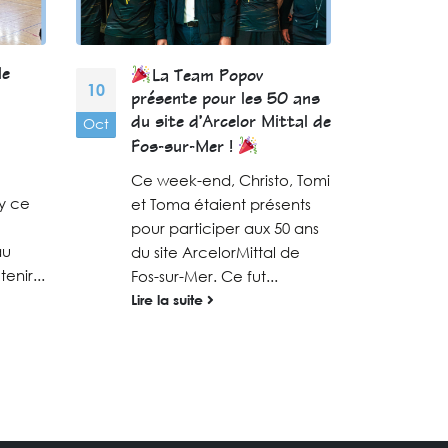
le
La Team Popov
A
10
17
présente pour les 50 ans
gymn
Oct
Sep
du site d’Arcelor Mittal de
Same
Fos-sur-Mer !
gymn
surv
Ce week-end, Christo, Tomi
y ce
supp
et Toma étaient présents
Pro
pour participer aux 50 ans
au
trio
du site ArcelorMittal de
enir...
Lire 
Fos-sur-Mer. Ce fut...
Lire la suite