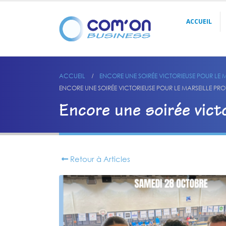
ACCUEIL
ACCUEIL
ENCORE UNE SOIRÉE VICTORIEUSE POUR LE
ENCORE UNE SOIRÉE VICTORIEUSE POUR LE MARSEILLE P
Encore une soirée vict
Retour à Articles