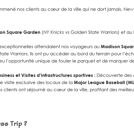
mmené nos clients au cœur de la ville qui ne dort jamais, Ne
on Square Garden
(
NY Knicks
vs Golden S
tate
Warriors) et au
s exceptionnelles attendaient nos voyageurs au
Madison Squa
tate Warriors, ils ont pu accéder au bord du terrain pour l’é
t eu l’opportunité unique de fouler le parquet et de marquer d
usiness
et Visites d’infrastructures sportives
: Découverte des c
e visite exclusive des locaux de la
Major League Baseball (ML
s clients ont séjourné au cœur de la ville, profitant des meill
ss Trip ?