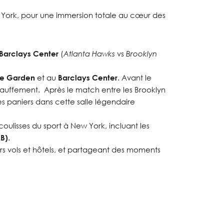
w York, pour une immersion totale au cœur des
Barclays Center
(
Atlanta Hawks
vs
Brooklyn
re Garden
et au
Barclays Center
. Avant le
chauffement. Après le match entre les Brooklyn
es paniers dans cette salle légendaire
oulisses du sport à New York, incluant les
B)
.
eurs vols et hôtels, et partageant des moments