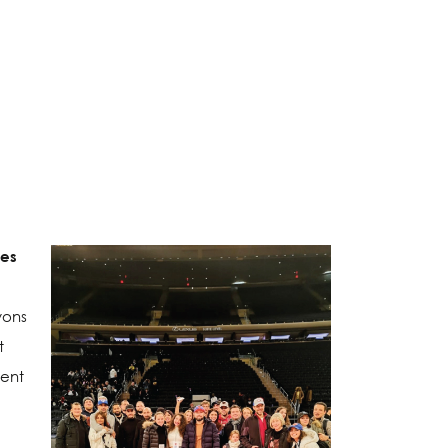
ces
vons
t
ment