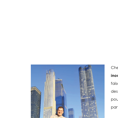
Che
ino
fai
des
pou
par