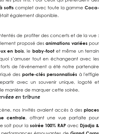
à softs
complet avec toute la gamme
Coca-
is était également disponible.
ntentés de profiter des concerts et de la vue :
alement proposé des
animations variées
pour
eux en bois
, le
baby-foot
et même un terrain
e quoi s’amuser tout en échangeant avec les
s forts de l'événement a été notre partenaire
briqué des
porte-clés personnalisés
à l'effigie
epartir avec un souvenir unique, logoté et
elle manière de marquer cette soirée.
ervées en tribune
cène, nos invités avaient accès à des
places
ne centrale
, offrant une vue parfaite pour
e soit pour la
soirée 100% RAP
avec
Djadja &
es performances émouvantes de
Grand Corps