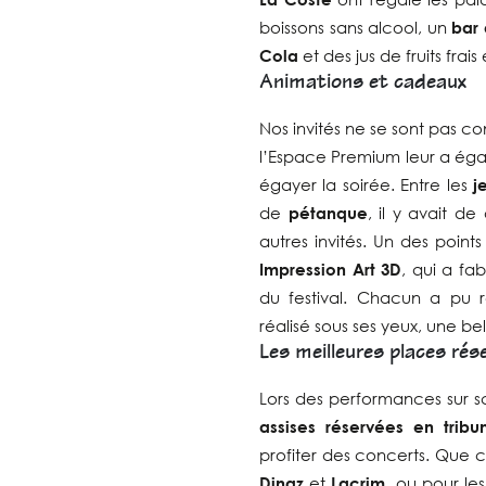
boissons sans alcool, un
bar 
Cola
et des jus de fruits fra
Animations et cadeaux
Nos invités ne se sont pas co
l’Espace Premium leur a ég
égayer la soirée. Entre les
j
de
pétanque
, il y avait d
autres invités. Un des point
Impression Art 3D
, qui a fa
du festival. Chacun a pu r
réalisé sous ses yeux, une b
Les meilleures places rés
Lors des performances sur s
assises réservées en tribu
profiter des concerts. Que c
Dinaz
et
Lacrim
, ou pour l