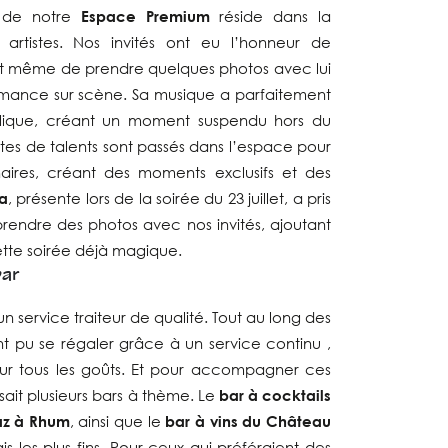
s de notre
Espace Premium
réside dans la
 artistes. Nos invités ont eu l’honneur de
t même de prendre quelques photos avec lui
rmance sur scène. Sa musique a parfaitement
lique, créant un moment suspendu hors du
stes de talents sont passés dans l’espace pour
ires, créant des moments exclusifs et des
a
, présente lors de la soirée du 23 juillet, a pris
prendre des photos avec nos invités, ajoutant
ette soirée déjà magique.
bar
 service traiteur de qualité. Tout au long des
ont pu se régaler grâce à un service continu ,
our tous les goûts. Et pour accompagner ces
ait plusieurs bars à thème. Le
bar à cocktails
az à Rhum
, ainsi que le
bar à vins du Château
is les plus fins. Pour ceux qui préféraient des