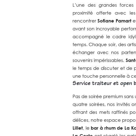
L’une des grandes force
proximité offerte avec les
rencontrer
Sofiane Pamart
e
avant son incroyable perfo
accompagné le cadre idyl
temps. Chaque soir, des arti
échanger avec nos partena
souvenirs impérissables.
Sant
le temps de discuter et de 
une touche personnelle à c
Service traiteur et open 
Pas de soirée premium sans un
quatre soirées, nos invités 
offrant des mets raffinés p
délices, notre espace propos
Lillet
, le
bar à rhum de La K
La Coste
ont régalé les pala