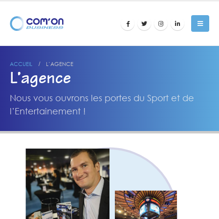
ACCUEIL
L’AGENCE
L’agence
Nous vous ouvrons les portes du Sport et de
l’Entertainement !