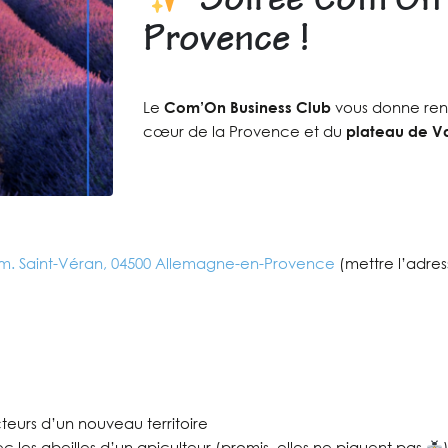
Soirée Com’On 
Provence !
Le
Com’On Business Club
vous donne ren
cœur de la Provence et du
plateau de V
m. Saint-Véran, 04500 Allemagne-en-Provence
(mettre l’adres
teurs d’un nouveau territoire
c les abeilles d’un apiculteur (promis, elles ne piquent pas