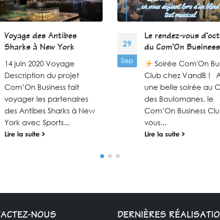
Voyage des Antibes
Le rendez-vous d’oc
29
Sharks à New York
du Com’On Business 
Sep
14 juin 2020 Voyage
Soirée Com'On Bus
Description du projet
Club chez VandB ! 
Com’On Business fait
une belle soirée au 
voyager les partenaires
des Boulomanes, le
des Antibes Sharks à New
Com’On Business Cl
York avec Sports...
vous...
Lire la suite
Lire la suite
ACTEZ-NOUS
DERNIÈRES RÉALISATI