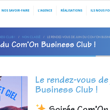
NOS SAVOIR-FAIRE
L’AGENCE
RÉALISATIONS
ILS NOUS FO
ESS CLUB !
NON CLASSÉ
LE RENDEZ-VOUS DE JUIN DU COM’ON BUSINE
 du Com’On Business Club !
Le rendez-vous de
Business Club !