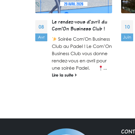
ss Trip 3
Le rendez-vous d’avril du
08
10
Com’On Business Club !
rties à
Avr
Juin
Soirée Com'On Business
u 28 février
Club au Padel ! Le Com’On
 ! Nous
Business Club vous donne
e chaque
rendez-vous en avril pour
une soirée Padel.
...
Lire la suite
CONT