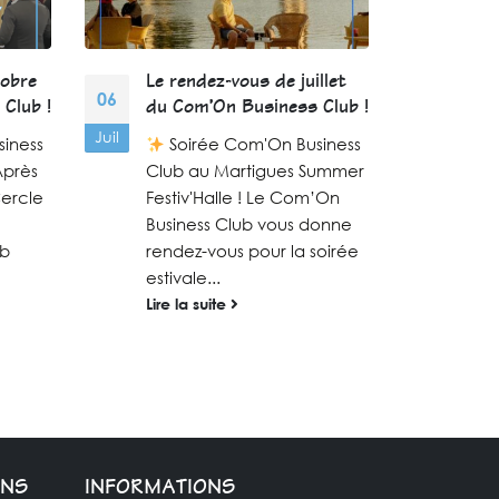
tobre
Le rendez-vous de juillet
Le r
06
19
Club !
du Com’On Business Club !
du C
Juil
Déc
iness
Soirée Com'On Business
S
Après
Club au Martigues Summer
Club
Cercle
Festiv'Halle ! Le Com’On
Boo
Business Club vous donne
Busi
ub
rendez-vous pour la soirée
rend
estivale...
pour
Lire la suite
Lire 
ONS
INFORMATIONS